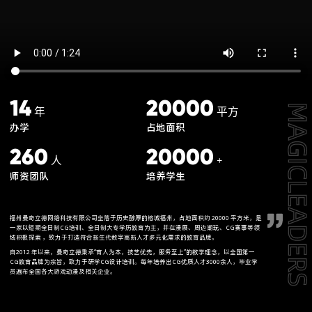
14
20000
年
平方
办学
占地面积
260
20000
人
+
师资团队
培养学生
福州曼奇立德网络科技有限公司坐落于历史醇厚的榕城福州，占地面积约 20000 平方米，是
一家以短期全日制CG培训、全日制大专学历教育为主，并在漫展、周边潮玩、CG赛事等领
域积极探索 ，致力于打造符合新生代数字高新人才多元化需求的教育品牌。
自2012 年以来，曼奇立德秉承“育人为本，技艺优先，服务至上”的教学理念，以全国第一
CG教育品牌为宗旨，致力于研学CG设计培训。每年培养出CG优质人才3000余人，毕业学
员遍布全国各大游戏动漫及相关企业。